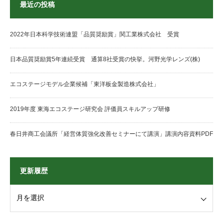
最近の投稿
2022年日本科学技術連盟「品質奨励賞」関工業株式会社 受賞
日本品質奨励賞5年連続受賞 通算8社受賞の快挙。河野光学レンズ(株)
エコステージモデル企業候補「東洋板金製造株式会社」
2019年度 東海エコステージ研究会 評価員スキルアップ研修
春日井商工会議所「経営体質強化改善セミナーにて講演」講演内容資料PDF
更新履歴