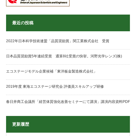
最近の投稿
2022年日本科学技術連盟「品質奨励賞」関工業株式会社 受賞
日本品質奨励賞5年連続受賞 通算8社受賞の快挙。河野光学レンズ(株)
エコステージモデル企業候補「東洋板金製造株式会社」
2019年度 東海エコステージ研究会 評価員スキルアップ研修
春日井商工会議所「経営体質強化改善セミナーにて講演」講演内容資料PDF
更新履歴