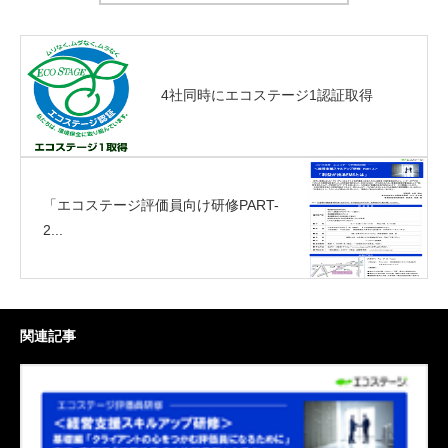
4社同時にエコステージ1認証取得
「エコステージ評価員向け研修PART-
2...
関連記事